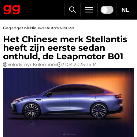
NL
Gagadget.nl
>
Nieuws
>
Auto's Nieuws
Het Chinese merk Stellantis
heeft zijn eerste sedan
onthuld, de Leapmotor B01
Volodymyr Kolominov
21.04.2025, 14:14