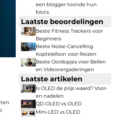
een blogger toonde hun
foto's
Laatste beoordelingen
Beste Fitness Trackers voor
Beginners
Beste Noise-Cancelling
Koptelefoon voor Reizen
Beste Oordopjes voor Bellen
en Videovergaderingen
Laatste artikelen
Is OLED de prijs waard? Voor-
en nadelen
rten
QD-OLED vs OLED
p
Mini-LED vs OLED