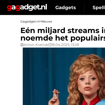
Gadgets
Spell
Gagadget.nl
>
Nieuws
Eén miljard streams 
noemde het populai
Anton Kratiuk
18.04.2025, 13:28