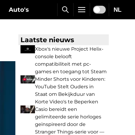
Auto's
NL
Laatste nieuws
Xbox's nieuwe Project Helix-
console belooft
compatibiliteit met pc-
games en toegang tot Steam
Minder Shorts voor Kinderen:
YouTube Stelt Ouders in
Staat om Bekijkduur van
Korte Video's te Beperken
Casio bereidt een
gelimiteerde serie horloges
geïnspireerd door de
Stranger Things-serie voor —