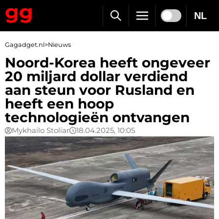
NL
Gagadget.nl
>
Nieuws
Noord-Korea heeft ongeveer
20 miljard dollar verdiend
aan steun voor Rusland en
heeft een hoop
technologieën ontvangen
Mykhailo Stoliar
18.04.2025, 10:05