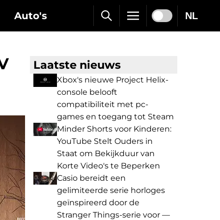
Auto's
NL
TV
Laatste nieuws
Xbox's nieuwe Project Helix-
console belooft
compatibiliteit met pc-
games en toegang tot Steam
Minder Shorts voor Kinderen:
YouTube Stelt Ouders in
Staat om Bekijkduur van
Korte Video's te Beperken
Casio bereidt een
gelimiteerde serie horloges
geïnspireerd door de
Stranger Things-serie voor —