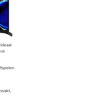
ideaal
dus
afspelen
zwakt,