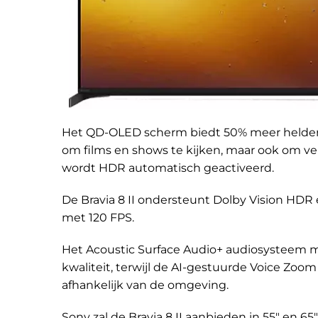
Het QD-OLED scherm biedt 50% meer helderhe
om films en shows te kijken, maar ook om v
wordt HDR automatisch geactiveerd.
De Bravia 8 II ondersteunt Dolby Vision HDR 
met 120 FPS.
Het Acoustic Surface Audio+ audiosysteem ma
kwaliteit, terwijl de AI-gestuurde Voice Zoo
afhankelijk van de omgeving.
Sony zal de Bravia 8 II aanbieden in 55″ en 65