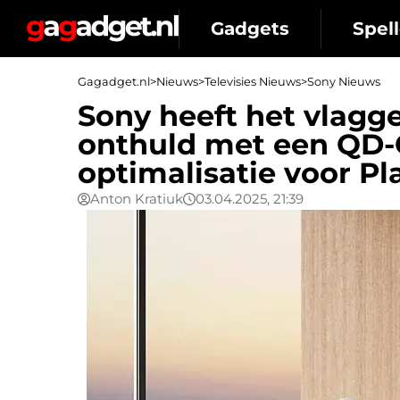
Gadgets
Spell
Gagadget.nl
>
Nieuws
>
Televisies Nieuws
>
Sony Nieuws
Sony heeft het vlagge
onthuld met een QD-
optimalisatie voor Pl
Anton Kratiuk
03.04.2025, 21:39