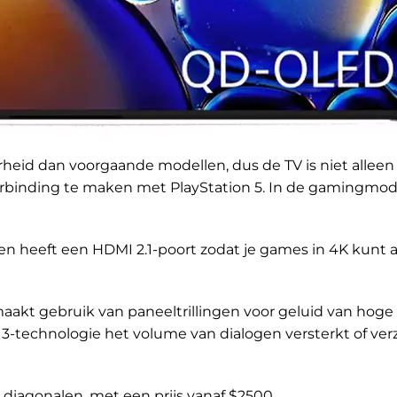
id dan voorgaande modellen, dus de TV is niet alleen 
erbinding te maken met PlayStation 5. In de gamingmo
en heeft een HDMI 2.1-poort zodat je games in 4K kunt 
akt gebruik van paneeltrillingen voor geluid van hoge
m 3-technologie het volume van dialogen versterkt of ver
″ diagonalen, met een prijs vanaf $2500.