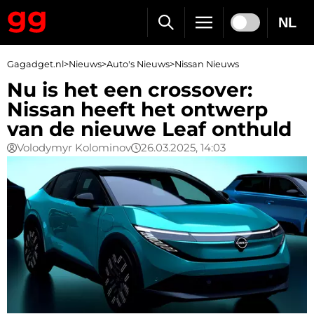
NL
Gagadget.nl
>
Nieuws
>
Auto's Nieuws
>
Nissan Nieuws
Nu is het een crossover:
Nissan heeft het ontwerp
van de nieuwe Leaf onthuld
Volodymyr Kolominov
26.03.2025, 14:03