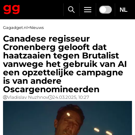
NL
Gagadget.nl
>
Nieuws
Canadese regisseur
Cronenberg gelooft dat
haatzaaien tegen Brutalist
vanwege het gebruik van AI
een opzettelijke campagne
is van andere
Oscargenomineerden
Vladislav Nuzhnov
24.03.2025, 10:27