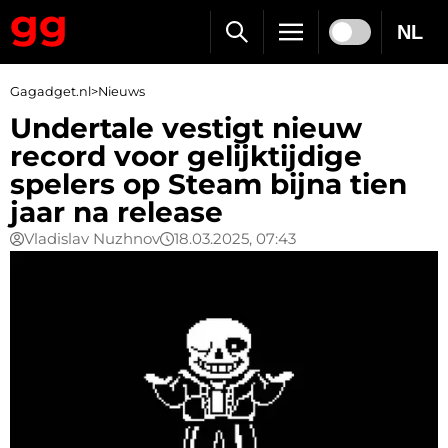
NL
Gagadget.nl
>
Nieuws
Undertale vestigt nieuw
record voor gelijktijdige
spelers op Steam bijna tien
jaar na release
Vladislav Nuzhnov
18.03.2025, 07:43