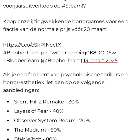
voorjaarsuitverkoop op
#Steam
!?
Koop onze ijzingwekkende horrorgames voor een
fractie van de normale prijs vóór 20 maart!
https://t.co/cSkP1NectX
#BlooberTeam
pic.twitter.com/cq0K8DOD6w
- BlooberTeam (@BlooberTeam)
13 maart 2025
Als je een fan bent van psychologische thrillers en
horror-esthetiek, let dan op de volgende
aanbiedingen:
Silent Hill 2 Remake - 30%
Layers of Fear - 40%
Observer System Redux - 70%
The Medium - 60%
Blair Witch - 80%