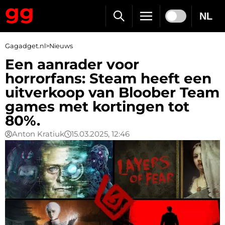
NL
Gagadget.nl
>
Nieuws
Een aanrader voor
horrorfans: Steam heeft een
uitverkoop van Bloober Team
games met kortingen tot
80%.
Anton Kratiuk
15.03.2025, 12:46