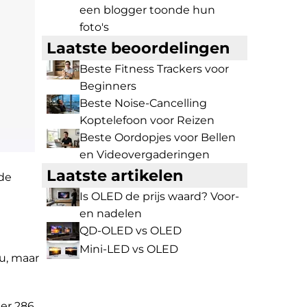
een blogger toonde hun
foto's
Laatste beoordelingen
Beste Fitness Trackers voor
Beginners
Beste Noise-Cancelling
Koptelefoon voor Reizen
Beste Oordopjes voor Bellen
en Videovergaderingen
Laatste artikelen
 de
Is OLED de prijs waard? Voor-
en nadelen
QD-OLED vs OLED
Mini-LED vs OLED
u, maar
er 286