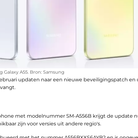
 Galaxy A55. Bron: Samsung
 februari updaten naar een nieuwe beveiligingspatch en
tvangt.
rtphone met modelnummer SM-A556B krijgt de update n
baar zijn voor versies uit andere regio's.
tribueerd met het nummer A556BXXS6AYB2 en is ongeve