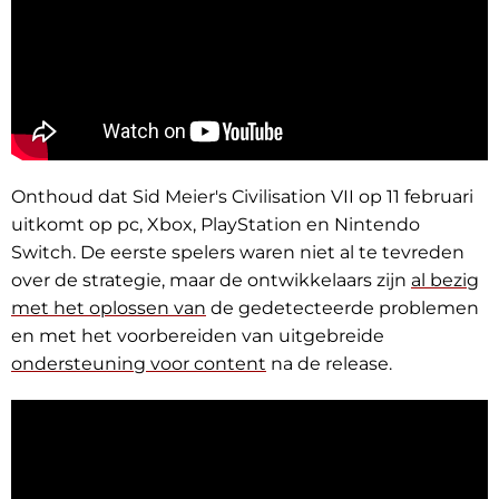
Onthoud dat Sid Meier's Civilisation VII op 11 februari
uitkomt op pc, Xbox, PlayStation en Nintendo
Switch. De eerste spelers waren niet al te tevreden
over de strategie, maar de ontwikkelaars zijn
al bezig
met het oplossen van
de gedetecteerde problemen
en met het voorbereiden van uitgebreide
ondersteuning voor content
na de release.