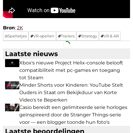
Bron
:
2K
Spelletjes
VR-spellen
Trailers
Strategy
VR & AR
Facebook
Telegram
Laatste nieuws
Xbox's nieuwe Project Helix-console belooft
compatibiliteit met pc-games en toegang
tot Steam
Minder Shorts voor Kinderen: YouTube Stelt
Ouders in Staat om Bekijkduur van Korte
Video's te Beperken
Casio bereidt een gelimiteerde serie horloges
geïnspireerd door de Stranger Things-serie
voor — een blogger toonde hun foto's
Laatste beoordelingen