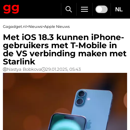
NL
Gagadget.nl
>
Nieuws
>
Apple Nieuws
Met iOS 18.3 kunnen iPhone-
gebruikers met T-Mobile in
de VS verbinding maken met
Starlink
Nastya Bobkova
29.01.2025, 05:43