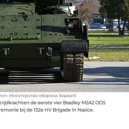
ron: Міністерство оборони Хорватії
trijdkrachten de eerste vier Bradley M2A2 ODS
emonie bij de 132e HV Brigade in Nasice.