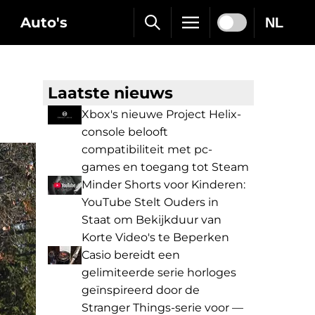
Auto's
NL
Laatste nieuws
Xbox's nieuwe Project Helix-
console belooft
compatibiliteit met pc-
games en toegang tot Steam
Minder Shorts voor Kinderen:
YouTube Stelt Ouders in
Staat om Bekijkduur van
Korte Video's te Beperken
Casio bereidt een
gelimiteerde serie horloges
geïnspireerd door de
Stranger Things-serie voor —