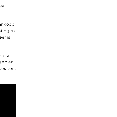
ey
aankoop
htingen
er is
onski
g en er
perators