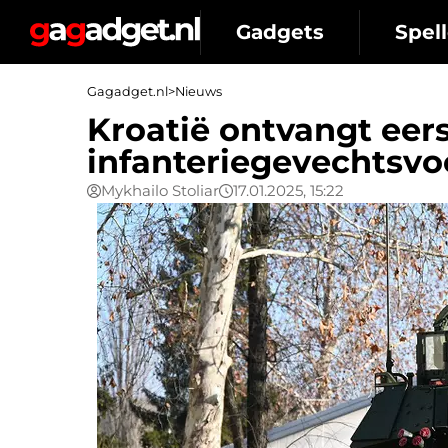
Gadgets
Spell
Gagadget.nl
>
Nieuws
Kroatië ontvangt eer
infanteriegevechtsvo
Mykhailo Stoliar
17.01.2025, 15:22