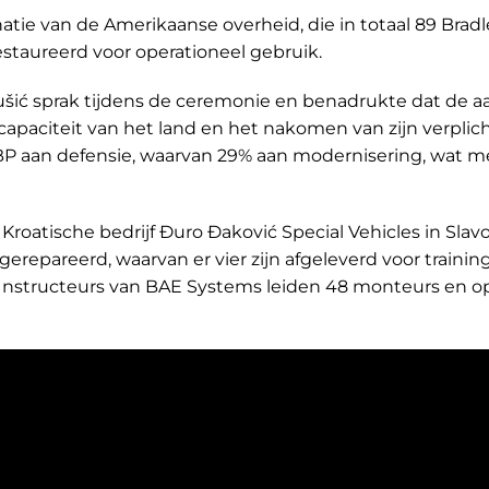
tie van de Amerikaanse overheid, die in totaal 89 Bradl
taureerd voor operationeel gebruik.
ušić sprak tijdens de ceremonie en benadrukte dat de 
capaciteit van het land en het nakomen van zijn verplic
BP aan defensie, waarvan 29% aan modernisering, wat me
oatische bedrijf Đuro Đaković Special Vehicles in Slav
erepareerd, waarvan er vier zijn afgeleverd voor trainin
 Instructeurs van BAE Systems leiden 48 monteurs en o