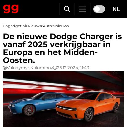
NL
Gagadget.nl
>
Nieuws
>
Auto's Nieuws
De nieuwe Dodge Charger is
vanaf 2025 verkrijgbaar in
Europa en het Midden-
Oosten.
Volodymyr Kolominov
25.12.2024, 11:43