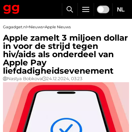
NL
Gagadget.nl
>
Nieuws
>
Apple Nieuws
Apple zamelt 3 miljoen dollar
in voor de strijd tegen
hiv/aids als onderdeel van
Apple Pay
liefdadigheidsevenement
Nastya Bobkova
24.12.2024, 03:23