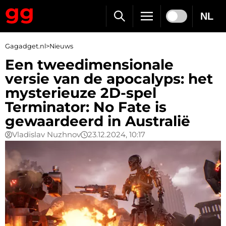
NL
Gagadget.nl
>
Nieuws
Een tweedimensionale
versie van de apocalyps: het
mysterieuze 2D-spel
Terminator: No Fate is
gewaardeerd in Australië
Vladislav Nuzhnov
23.12.2024, 10:17