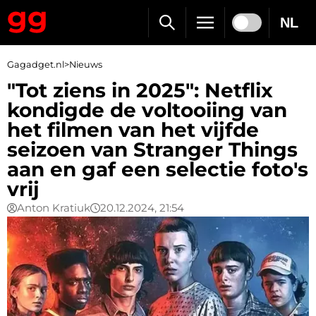
NL
Gagadget.nl
>
Nieuws
"Tot ziens in 2025": Netflix
kondigde de voltooiing van
het filmen van het vijfde
seizoen van Stranger Things
aan en gaf een selectie foto's
vrij
Anton Kratiuk
20.12.2024, 21:54