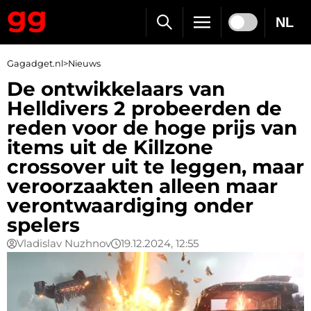
NL
Gagadget.nl
>
Nieuws
De ontwikkelaars van
Helldivers 2 probeerden de
reden voor de hoge prijs van
items uit de Killzone
crossover uit te leggen, maar
veroorzaakten alleen maar
verontwaardiging onder
spelers
Vladislav Nuzhnov
19.12.2024, 12:55