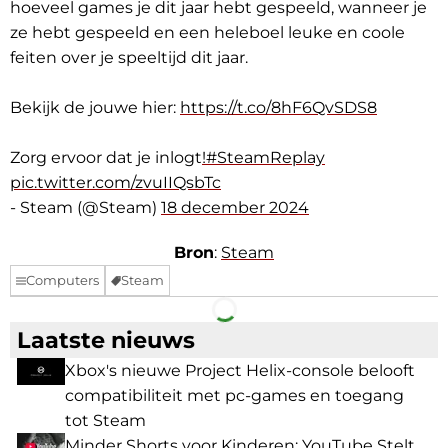
hoeveel games je dit jaar hebt gespeeld, wanneer je
ze hebt gespeeld en een heleboel leuke en coole
feiten over je speeltijd dit jaar.
Bekijk de jouwe hier:
https://t.co/8hF6QvSDS8
Zorg ervoor dat je inlogt
!#SteamReplay
pic.twitter.com/zvuIIQsbTc
- Steam (@Steam)
18 december 2024
Bron
:
Steam
Computers
Steam
Facebook
Telegram
Laatste nieuws
Xbox's nieuwe Project Helix-console belooft
compatibiliteit met pc-games en toegang
tot Steam
Minder Shorts voor Kinderen: YouTube Stelt