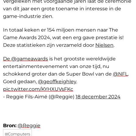
Vergeleken met voorgaande jaren laat de ceremonie
van dit jaar een grote toename in interesse in de
game-industrie zien.
In totaal keken er 154 miljoen mensen naar The
Game Awards 2024, wat een erg gave prestatie is!
Deze statistieken zijn verzameld door
Nielsen
.
De @gameawards
is het grootste wereldwijde
entertainmentevenement van onze tijd, nu
schokkend groter dan de Super Bowl van de
@NFL
.
Goed gedaan,
@geoffkeighley
.
pic.twitter.com/KYHXUVsFKc
- Reggie Fils-Aimé (@Reggie)
18 december 2024
Bron:
@Reggie
Computers