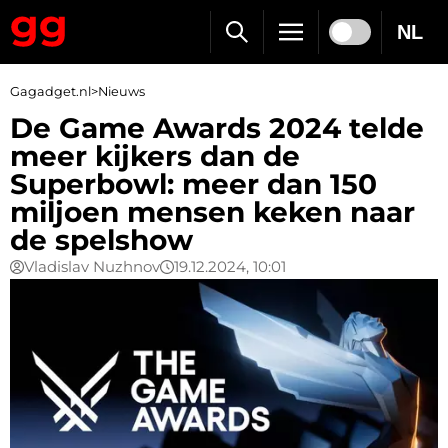
NL
Gagadget.nl
>
Nieuws
De Game Awards 2024 telde
meer kijkers dan de
Superbowl: meer dan 150
miljoen mensen keken naar
de spelshow
Vladislav Nuzhnov
19.12.2024, 10:01