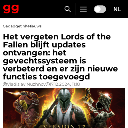
NL
Gagadget.nl
>
Nieuws
Het vergeten Lords of the
Fallen blijft updates
ontvangen: het
gevechtssysteem is
verbeterd en er zijn nieuwe
functies toegevoegd
Vladislav Nuzhnov
17.12.2024, 11:18