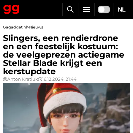
NL
Gagadget.nl
>
Nieuws
Slingers, een rendierdrone
en een feestelijk kostuum:
de veelgeprezen actiegame
Stellar Blade krijgt een
kerstupdate
Anton Kratiuk
16.12.2024, 21:44