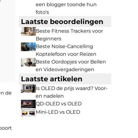
een blogger toonde hun
foto's
Laatste beoordelingen
Beste Fitness Trackers voor
Beginners
Beste Noise-Cancelling
Koptelefoon voor Reizen
Beste Oordopjes voor Bellen
en Videovergaderingen
Laatste artikelen
Is OLED de prijs waard? Voor-
en de
en nadelen
QD-OLED vs OLED
Mini-LED vs OLED
poort