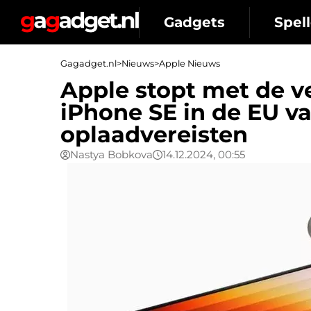
Gadgets
Spell
Gagadget.nl
>
Nieuws
>
Apple Nieuws
Apple stopt met de v
iPhone SE in de EU 
oplaadvereisten
Nastya Bobkova
14.12.2024, 00:55