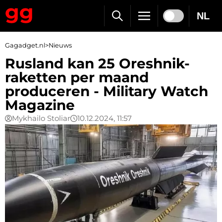
NL
Gagadget.nl
>
Nieuws
Rusland kan 25 Oreshnik-
raketten per maand
produceren - Military Watch
Magazine
Mykhailo Stoliar
10.12.2024, 11:57