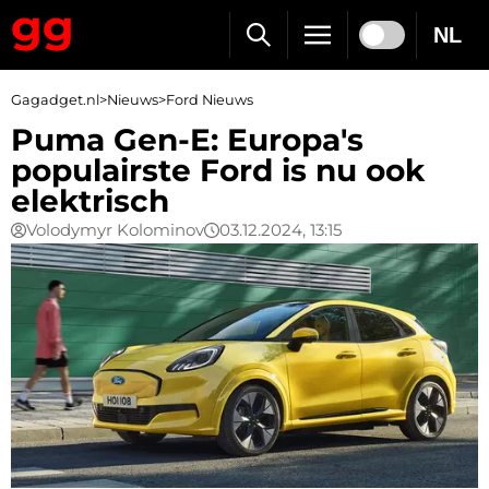
NL
Gagadget.nl
>
Nieuws
>
Ford Nieuws
Puma Gen-E: Europa's
populairste Ford is nu ook
elektrisch
Volodymyr Kolominov
03.12.2024, 13:15