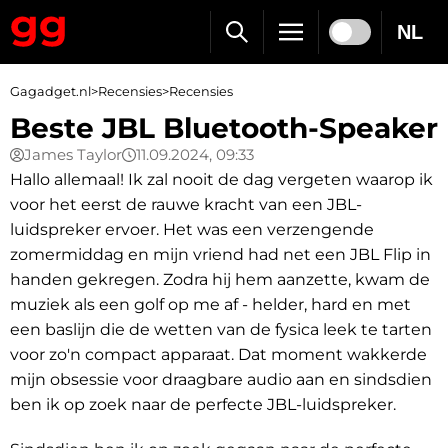
NL
Gagadget.nl
>
Recensies
>
Recensies
Beste JBL Bluetooth-Speaker
James Taylor
11.09.2024, 09:33
Hallo allemaal! Ik zal nooit de dag vergeten waarop ik
voor het eerst de rauwe kracht van een JBL-
luidspreker ervoer. Het was een verzengende
zomermiddag en mijn vriend had net een JBL Flip in
handen gekregen. Zodra hij hem aanzette, kwam de
muziek als een golf op me af - helder, hard en met
een baslijn die de wetten van de fysica leek te tarten
voor zo'n compact apparaat. Dat moment wakkerde
mijn obsessie voor draagbare audio aan en sindsdien
ben ik op zoek naar de perfecte JBL-luidspreker.