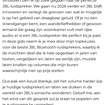
Sindsdien ben ik op zoek gegaan naar de perfecte
JBL-luidspreker. We gaan nu 2026 verder en JBL blijft
innoveren en verlegt de grenzen van wat er mogelijk
is op het gebied van draagbaar geluid. Of je nu een
strandganger bent, een wandelliefhebber of gewoon
iemand die graag zijn woonkamer vult met rijke
audio, er is een JBL-luidspreker die perfect bij je past.
In deze gids neem ik je mee door mijn topkeuzes
voor de beste JBL Bluetooth-luidsprekers, waarbij ik
de inzichten deel die ik heb opgedaan in jaren van
testen, vergelijken en, laten we eerlijk zijn, muziek
laten knallen op volumes die mijn buren
waarschijnlijk niet op prijs stellen.
Dus pak een koud drankje, zet het volume harder (op
je huidige luidspreker) en laten we duiken in de
wereld van JBL's sonische wonderen. Geloof me, aan
het eind van dit gesprek zul je staan te popelen om
je audiogame te upgraden!