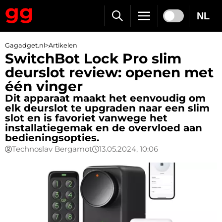
NL
Gagadget.nl
>
Artikelen
SwitchBot Lock Pro slim
deurslot review: openen met
één vinger
Dit apparaat maakt het eenvoudig om
elk deurslot te upgraden naar een slim
slot en is favoriet vanwege het
installatiegemak en de overvloed aan
bedieningsopties.
Technoslav Bergamot
13.05.2024, 10:06