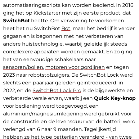
automatiseringsscripts kan worden bediend. In 2016
ging
het
op Kickstarter
met zijn eerste product, dat
SwitchBot
heette. Om verwarring te voorkomen
heet het nu SwitchBot
Bot
, maar het bedrijf is verder
gegaan en is begonnen met het verbeteren van
andere huistechnologie, waarbij geleidelijk steeds
complexere apparaten worden gemaakt. En zo ging
het van eenvoudige schakelaars naar
sensoren/bollen
,
motoren voor gordijnen
en tegen
2023 naar
robotstofzuigers
. De SwitchBot Lock werd
slechts een paar jaar geleden geïntroduceerd, in
2022, en de
SwitchBot Lock Pro
is de bijgewerkte en
verbeterde versie ervan, waarbij een
Quick Key-knop
voor bediening werd toegevoegd, een
aluminium/magnesiumlegering werd gebruikt voor
de constructie en de levensduur van de batterij werd
verlengd van 6 naar 9 maanden. Tegelijkertijd
hebben ze het type batterijen veranderd - van twee