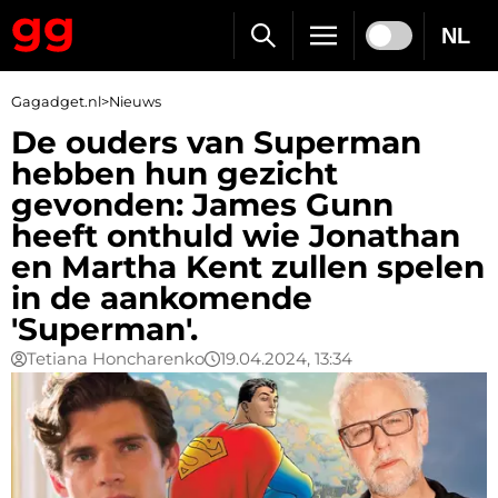
NL
Gagadget.nl
>
Nieuws
De ouders van Superman
hebben hun gezicht
gevonden: James Gunn
heeft onthuld wie Jonathan
en Martha Kent zullen spelen
in de aankomende
'Superman'.
Tetiana Honcharenko
19.04.2024, 13:34