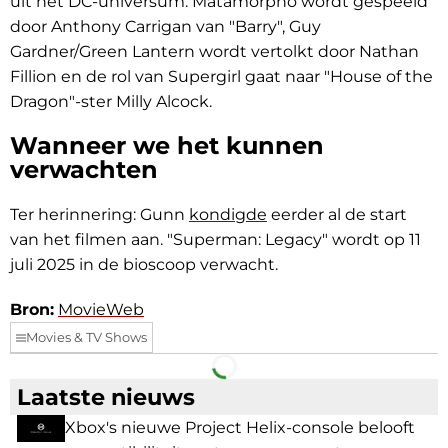
uit het DC-universum. Matamorpho wordt gespeeld
door Anthony Carrigan van "Barry", Guy
Gardner/Green Lantern wordt vertolkt door Nathan
Fillion en de rol van Supergirl gaat naar "House of the
Dragon"-ster Milly Alcock.
Wanneer we het kunnen
verwachten
Ter herinnering: Gunn
kondigde
eerder al de start
van het filmen aan. "Superman: Legacy" wordt op 11
juli 2025 in de bioscoop verwacht.
Bron:
MovieWeb
Movies & TV Shows
Facebook
Telegram
Laatste nieuws
Xbox's nieuwe Project Helix-console belooft