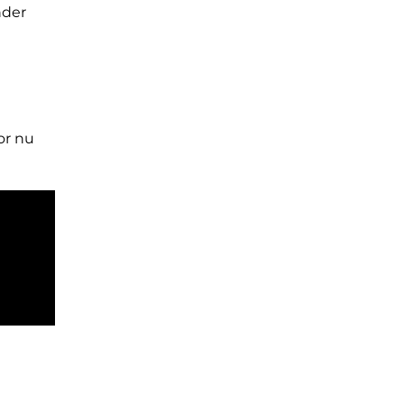
nder
or nu