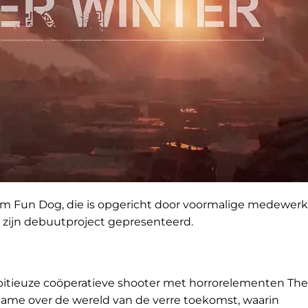
m Fun Dog, die is opgericht door voormalige medewerk
t zijn debuutproject gepresenteerd.
tieuze coöperatieve shooter met horrorelementen The
game over de wereld van de verre toekomst, waarin