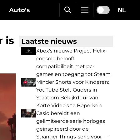
Auto's
NL
 is
Laatste nieuws
Xbox's nieuwe Project Helix-
console belooft
compatibiliteit met pc-
games en toegang tot Steam
Minder Shorts voor Kinderen:
YouTube Stelt Ouders in
Staat om Bekijkduur van
Korte Video's te Beperken
Casio bereidt een
gelimiteerde serie horloges
geïnspireerd door de
Stranger Things-serie voor —