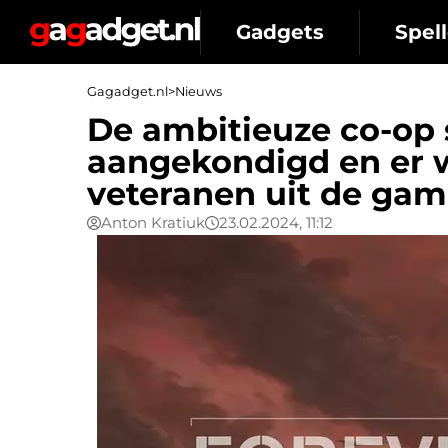
Gadgets
Spell
Gagadget.nl
>
Nieuws
De ambitieuze co-op 
aangekondigd en er 
veteranen uit de gam
Anton Kratiuk
23.02.2024, 11:12