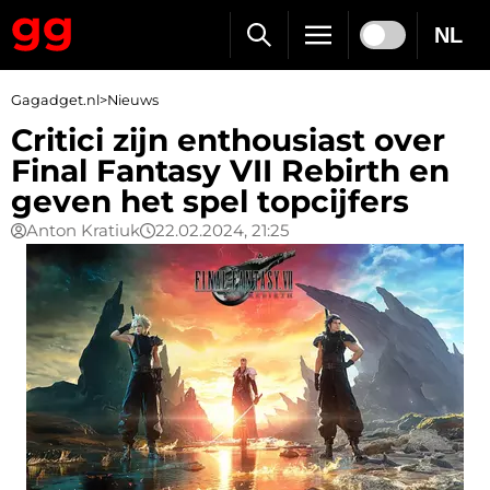
NL
Gagadget.nl
>
Nieuws
Critici zijn enthousiast over
Final Fantasy VII Rebirth en
geven het spel topcijfers
Anton Kratiuk
22.02.2024, 21:25