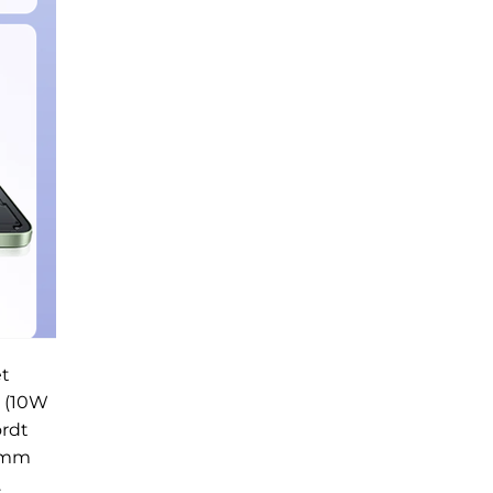
et
n (10W
rdt
,5mm
.