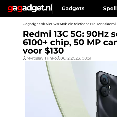
Gadgets
Spell
Gagadget.nl
>
Nieuws
>
Mobiele telefoons Nieuws
>
Xiaomi
Redmi 13C 5G: 90Hz 
6100+ chip, 50 MP ca
voor $130
Myroslav Trinko
06.12.2023, 08:51