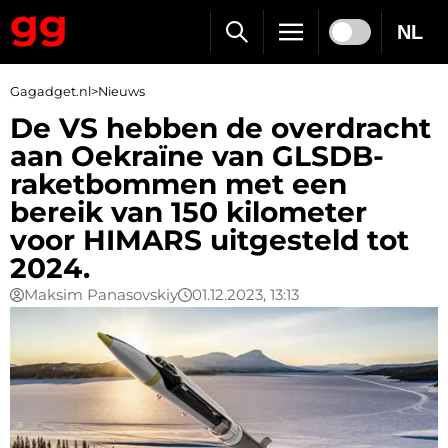
NL
Gagadget.nl
>
Nieuws
De VS hebben de overdracht
aan Oekraïne van GLSDB-
raketbommen met een
bereik van 150 kilometer
voor HIMARS uitgesteld tot
2024.
Maksim Panasovskiy
01.12.2023, 13:13