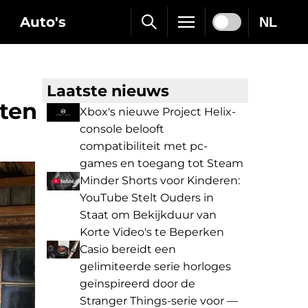
Auto's
NL
Laatste nieuws
tten
Xbox's nieuwe Project Helix-
console belooft
compatibiliteit met pc-
games en toegang tot Steam
Minder Shorts voor Kinderen:
YouTube Stelt Ouders in
Staat om Bekijkduur van
Korte Video's te Beperken
Casio bereidt een
gelimiteerde serie horloges
geïnspireerd door de
Stranger Things-serie voor —