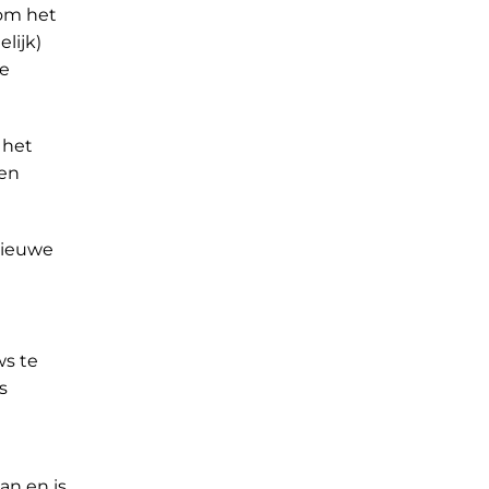
 om het
lijk)
we
 het
 en
 nieuwe
ws te
s
an en is