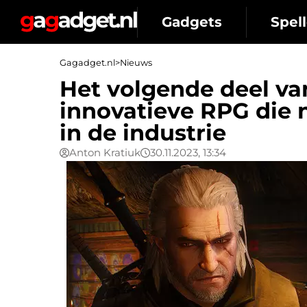
Gadgets
Spell
Gagadget.nl
>
Nieuws
Het volgende deel va
innovatieve RPG die 
in de industrie
Anton Kratiuk
30.11.2023, 13:34