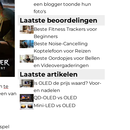
een blogger toonde hun
foto's
Laatste beoordelingen
Beste Fitness Trackers voor
Beginners
Beste Noise-Cancelling
Koptelefoon voor Reizen
Beste Oordopjes voor Bellen
en Videovergaderingen
Laatste artikelen
Is OLED de prijs waard? Voor-
om
te
en nadelen
een van
QD-OLED vs OLED
Mini-LED vs OLED
spel