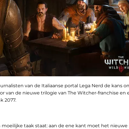
rnalisten van de Italiaanse portal Lega Nerd de kans 
r van de nieuwe trilogie van The Witcher-franchise en 
k 2077.
moeilijke taak staat: aan de ene kant moet het nieuwe 