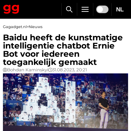
NL
Gagadget.nl
>
Nieuws
Baidu heeft de kunstmatige
intelligentie chatbot Ernie
Bot voor iedereen
toegankelijk gemaakt
Bohdan Kaminskyi
31.08.2023, 20:21