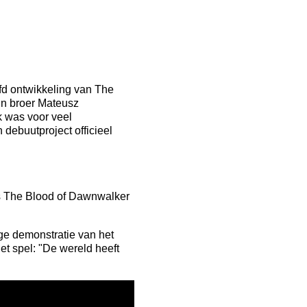
fd ontwikkeling van The
jn broer Mateusz
k was voor veel
 debuutproject officieel
s The Blood of Dawnwalker
ige demonstratie van het
et spel: "De wereld heeft