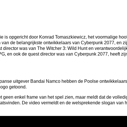
ie is opgericht door Konrad Tomaszkiewicz, het voormalige hoo
n van de belangrijkste ontwikkelaars van Cyberpunk 2077, en zi
t director was van The Witcher 3: Wild Hunt en verantwoordelij
PG, en ook de quest director was van Cyberpunk 2077, heeft zijn
panse uitgever Bandai Namco hebben de Poolse ontwikkelaar
ogo getoond.
et geen enkel frame van het spel zien, maar meldt dat de volled
laatsvinden. De video vermeldt en de welsprekende slogan van h