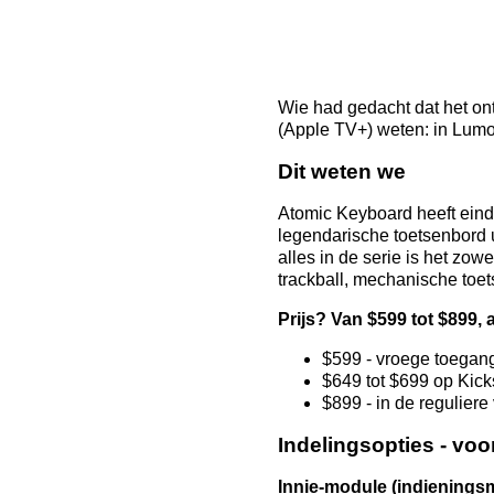
Wie had gedacht dat het on
(Apple TV+) weten: in Lumon,
Dit weten we
Atomic Keyboard heeft einde
legendarische toetsenbord u
alles in de serie is het zow
trackball, mechanische toet
Prijs? Van $599 tot $899, 
$599 - vroege toegang
$649 tot $699 op Kicks
$899 - in de regulier
Indelingsopties - voo
Innie-module (indiening