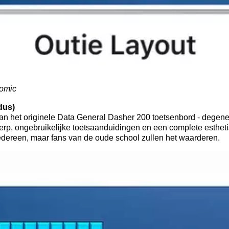
omic
dus)
van het originele Data General Dasher 200 toetsenbord - degene
werp, ongebruikelijke toetsaanduidingen en een complete esthet
 iedereen, maar fans van de oude school zullen het waarderen.