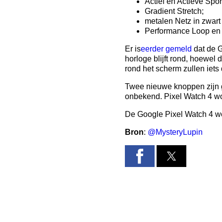
Actief en Actieve Spor
Gradient Stretch;
metalen Netz in zwart 
Performance Loop en 
Er is
eerder gemeld
dat de G
horloge blijft rond, hoewel
rond het scherm zullen iet
Twee nieuwe knoppen zijn g
onbekend. Pixel Watch 4 wor
De Google Pixel Watch 4 wo
Bron
:
@MysteryLupin