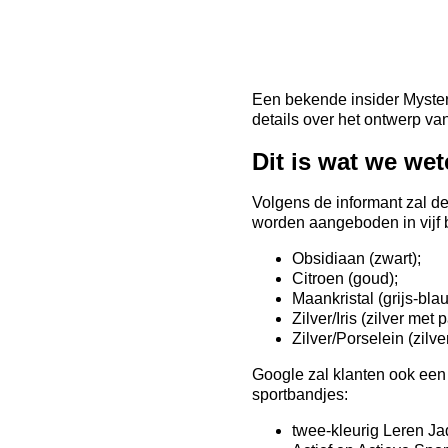
Een bekende insider Myster
details over het ontwerp va
Dit is wat we we
Volgens de informant zal d
worden aangeboden in vijf 
Obsidiaan (zwart);
Citroen (goud);
Maankristal (grijs-bla
Zilver/Iris (zilver met
Zilver/Porselein (zilv
Google zal klanten ook een 
sportbandjes:
twee-kleurig Leren Ja