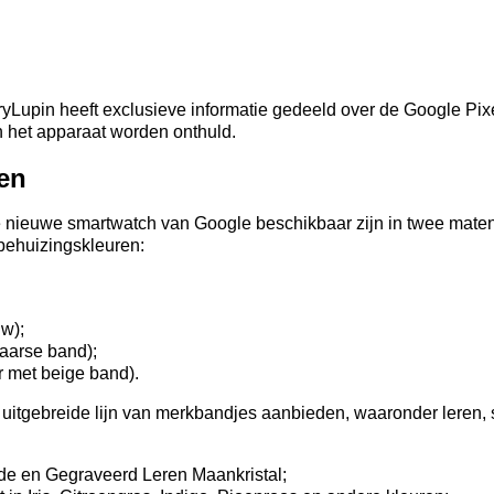
yLupin heeft exclusieve informatie gedeeld over de Google Pix
n het apparaat worden onthuld.
ten
e nieuwe smartwatch van Google beschikbaar zijn in twee mate
behuizingskleuren:
uw);
 paarse band);
er met beige band).
uitgebreide lijn van merkbandjes aanbieden, waaronder leren, 
de en Gegraveerd Leren Maankristal;