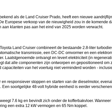
ekend als de Land Cruiser Prado, heeft een nieuwe aandrijflij
. De Europese verkoop van de nieuwigheid zou in de komende 
n aan klanten pas aan het eind van 2025 worden verwacht.
 Toyota Land Cruiser combineert de bestaande 2.8-liter turbodie
 automatische transmissie, een DC-DC omvormer en een elektromo
er. Laatstgenoemde ontvangt en levert elektriciteit (in regener
a zegt dat alle componenten zijn ontworpen en gepositioneerd o
d capaciteiten van het voertuig niet verminderd worden - inclu
er en responsiever stoppen en starten van de dieselmotor, evenal
. Een soortgelijke 48-volt hybride eenheid is eerder verschenen
j weegt 7.6 kg en bevindt zich onder de kofferbakvloer. Wanneer 
cering een extra 12 kW vermogen en 65 Nm koppel.