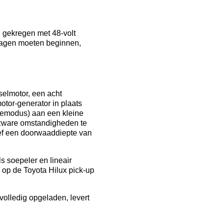
n gekregen met 48-volt
dagen moeten beginnen,
selmotor, een acht
tor-generator in plaats
atiemodus) aan een kleine
m zware omstandigheden te
sief een doorwaaddiepte van
s soepeler en lineair
 op de Toyota Hilux pick-up
volledig opgeladen, levert