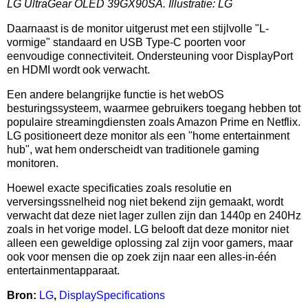
LG UltraGear OLED 39GX90SA. Illustratie: LG
Daarnaast is de monitor uitgerust met een stijlvolle "L-
vormige" standaard en USB Type-C poorten voor
eenvoudige connectiviteit. Ondersteuning voor DisplayPort
en HDMI wordt ook verwacht.
Een andere belangrijke functie is het webOS
besturingssysteem, waarmee gebruikers toegang hebben tot
populaire streamingdiensten zoals Amazon Prime en Netflix.
LG positioneert deze monitor als een "home entertainment
hub", wat hem onderscheidt van traditionele gaming
monitoren.
Hoewel exacte specificaties zoals resolutie en
verversingssnelheid nog niet bekend zijn gemaakt, wordt
verwacht dat deze niet lager zullen zijn dan 1440p en 240Hz
zoals in het vorige model. LG belooft dat deze monitor niet
alleen een geweldige oplossing zal zijn voor gamers, maar
ook voor mensen die op zoek zijn naar een alles-in-één
entertainmentapparaat.
Bron:
LG
,
DisplaySpecifications