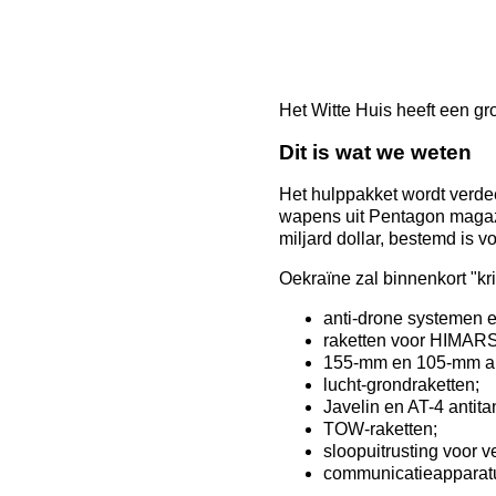
Het Witte Huis heeft een gr
Dit is wat we weten
Het hulppakket wordt verdee
wapens uit Pentagon magazi
miljard dollar, bestemd is v
Oekraïne zal binnenkort "kr
anti-drone systemen e
raketten voor HIMARS
155-mm en 105-mm art
lucht-grondraketten;
Javelin en AT-4 antit
TOW-raketten;
sloopuitrusting voor 
communicatieapparatuu