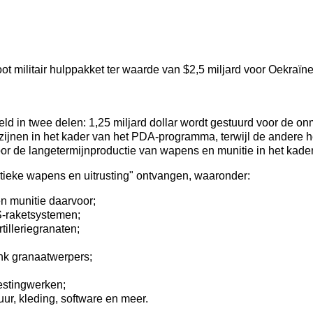
oot militair hulppakket ter waarde van $2,5 miljard voor Oekraï
ld in twee delen: 1,25 miljard dollar wordt gestuurd voor de on
jnen in het kader van het PDA-programma, terwijl de andere hel
oor de langetermijnproductie van wapens en munitie in het kader 
itieke wapens en uitrusting" ontvangen, waaronder:
n munitie daarvoor;
-raketsystemen;
illeriegranaten;
ank granaatwerpers;
vestingwerken;
r, kleding, software en meer.