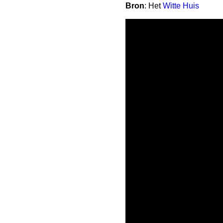
Bron
: Het
Witte Huis