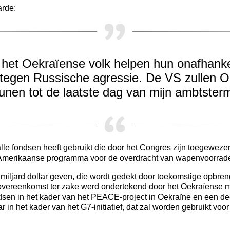
arde:
 het Oekraïense volk helpen hun onafhankel
 tegen Russische agressie. De VS zullen Oe
unen tot de laatste dag van mijn ambtsterm
 alle fondsen heeft gebruikt die door het Congres zijn toegewez
 Amerikaanse programma voor de overdracht van wapenvoorrad
miljard dollar geven, die wordt gedekt door toekomstige opbre
vereenkomst ter zake werd ondertekend door het Oekraïense mi
ndsen in het kader van het PEACE-project in Oekraïne en een d
ar in het kader van het G7-initiatief, dat zal worden gebruikt voo