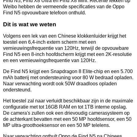
Find N5, Find X8 Ultra en Find X8 Mini. Recente lekken op
Weibo hebben de vermeende specificaties van de Oppo
Find N5 opvouwbare telefoon onthuld.
Dit is wat we weten
Volgens een lek van een Chinese klokkenluider krijgt het
toestel een 6,4-inch extern scherm met een
vernieuwingsfrequentie van 120Hz, terwijl de opvouwbare
Find N5 een 8-inch hoofdscherm krijgt met een 2K-resolutie
en een vernieuwingsfrequentie van 120Hz.
De Find N5 krijgt een Snapdragon 8 Elite-chip en een 5.700
mAh batterij met ondersteuning voor 80 W bedraad opladen.
Naar verwachting wordt ook 50W draadloos opladen
ondersteund.
Het toestel zal naar verluidt beschikbaar zijn in de maximale
configuratie met tot 16GB RAM en tot 1TB interne opslag.
De camera's zullen ook een drievoudig camerasysteem op
de achterkant bevatten met een 50 MP hoofdsensor, een 50
MP ultra-groothoeksensor en een 50 MP telelens.
Naar verwachting onthult Oppo de Find N5 na Chinees