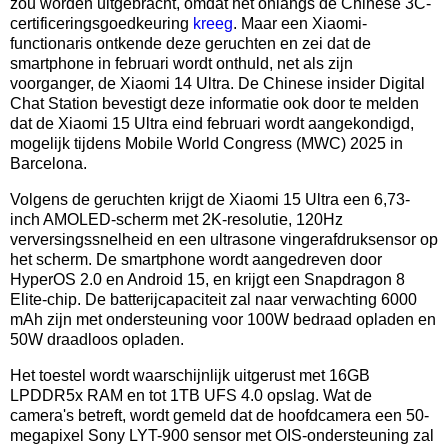
zou worden uitgebracht, omdat het onlangs de Chinese 3C-
certificeringsgoedkeuring
kreeg
. Maar een Xiaomi-
functionaris ontkende deze geruchten en zei dat de
smartphone in februari wordt onthuld, net als zijn
voorganger, de Xiaomi 14 Ultra. De Chinese insider Digital
Chat Station bevestigt deze informatie ook door te melden
dat de Xiaomi 15 Ultra eind februari wordt aangekondigd,
mogelijk tijdens Mobile World Congress (MWC) 2025 in
Barcelona.
Volgens de geruchten krijgt de Xiaomi 15 Ultra een 6,73-
inch AMOLED-scherm met 2K-resolutie, 120Hz
verversingssnelheid en een ultrasone vingerafdruksensor op
het scherm. De smartphone wordt aangedreven door
HyperOS 2.0 en Android 15, en krijgt een Snapdragon 8
Elite-chip. De batterijcapaciteit zal naar verwachting 6000
mAh zijn met ondersteuning voor 100W bedraad opladen en
50W draadloos opladen.
Het toestel wordt waarschijnlijk uitgerust met 16GB
LPDDR5x RAM en tot 1TB UFS 4.0 opslag. Wat de
camera's betreft, wordt gemeld dat de hoofdcamera een 50-
megapixel Sony LYT-900 sensor met OIS-ondersteuning zal