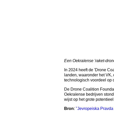
Een Oekraïense 'raket-drone'
In 2024 heeft de 'Drone Coa
landen, waaronder het VK, de
technologisch voordeel op d
De Drone Coalition Foundat
Oekraïense bedrijven stonde
wijst op het grote potentiee
Bron
:
"Jevropeiska Pravda