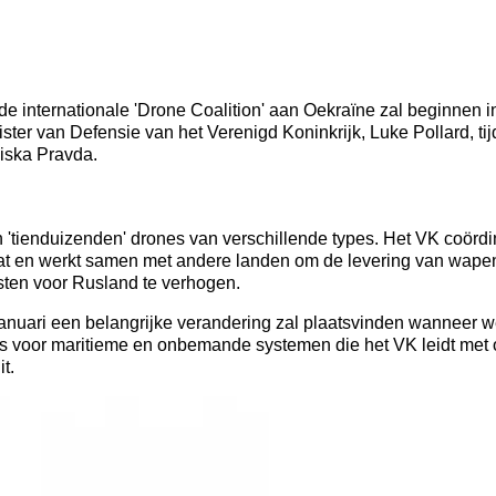
e internationale 'Drone Coalition' aan Oekraïne zal beginnen in
ster van Defensie van het Verenigd Koninkrijk, Luke Pollard, ti
iska Pravda.
n 'tienduizenden' drones van verschillende types. Het VK coörd
at en werkt samen met andere landen om de levering van wape
sten voor Rusland te verhogen.
 januari een belangrijke verandering zal plaatsvinden wanneer 
ies voor maritieme en onbemande systemen die het VK leidt me
t.