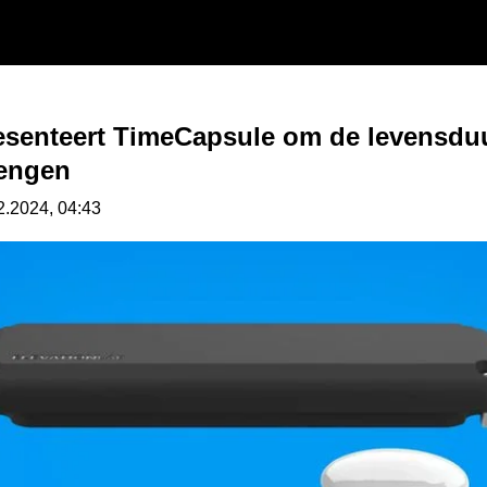
esenteert TimeCapsule om de levensduu
lengen
2.2024, 04:43