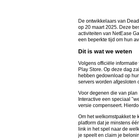
De ontwikkelaars van Dead 
op 20 maart 2025. Deze bes
activiteiten van NetEase G
een beperkte tijd om hun av
Dit is wat we weten
Volgens officiële informati
Play Store. Op deze dag zal
hebben gedownload op hun a
servers worden afgesloten 
Voor degenen die van plan z
Interactive een speciaal "
versie compenseert. Hierdo
Om het welkomstpakket te k
platform dat je minstens é
link in het spel naar de we
je speelt en claim je belon