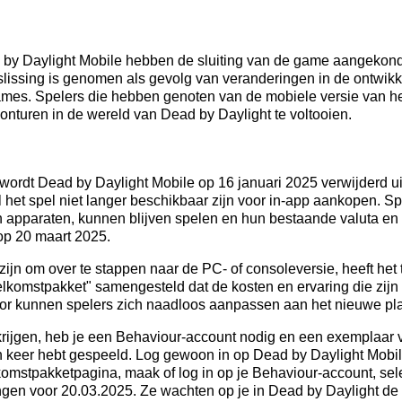
by Daylight Mobile hebben de sluiting van de game aangekondi
lissing is genomen als gevolg van veranderingen in de ontwikk
ames. Spelers die hebben genoten van de mobiele versie van h
onturen in de wereld van Dead by Daylight te voltooien.
e wordt Dead by Daylight Mobile op 16 januari 2025 verwijderd 
 het spel niet langer beschikbaar zijn voor in-app aankopen. Sp
pparaten, kunnen blijven spelen en hun bestaande valuta en i
op 20 maart 2025.
ijn om over te stappen naar de PC- of consoleversie, heeft he
welkomstpakket" samengesteld dat de kosten en ervaring die zij
or kunnen spelers zich naadloos aanpassen aan het nieuwe pla
rijgen, heb je een Behaviour-account nodig en een exemplaar 
én keer hebt gespeeld. Log gewoon in op Dead by Daylight Mobil
lkomstpakketpagina, maak of log in op je Behaviour-account, sel
ingen voor 20.03.2025. Ze wachten op je in Dead by Daylight de 