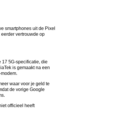
e smartphones uit de Pixel
at eerder vertrouwde op
7 5G-specificatie, die
ediaTek is gemaakt na een
5-modem.
eer waar voor je geld te
omdat de vorige Google
ms.
t officieel heeft