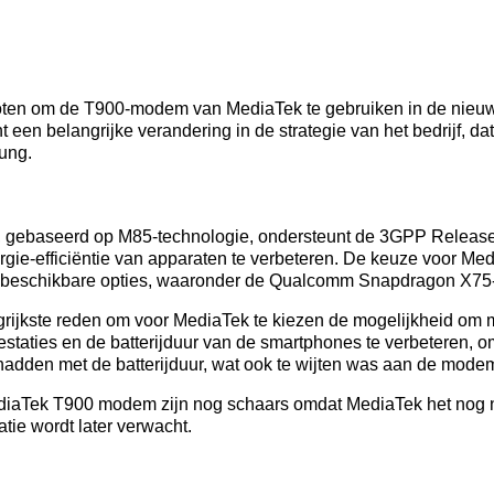
loten om de T900-modem van MediaTek te gebruiken in de nieuw
t een belangrijke verandering in de strategie van het bedrijf, d
ung.
ebaseerd op M85-technologie, ondersteunt de 3GPP Release 1
ergie-efficiëntie van apparaten te verbeteren. De keuze voor M
le beschikbare opties, waaronder de Qualcomm Snapdragon X7
rijkste reden om voor MediaTek te kiezen de mogelijkheid om m
estaties en de batterijduur van de smartphones te verbeteren, 
adden met de batterijduur, wat ook te wijten was aan de mode
diaTek T900 modem zijn nog schaars omdat MediaTek het nog nie
ie wordt later verwacht.