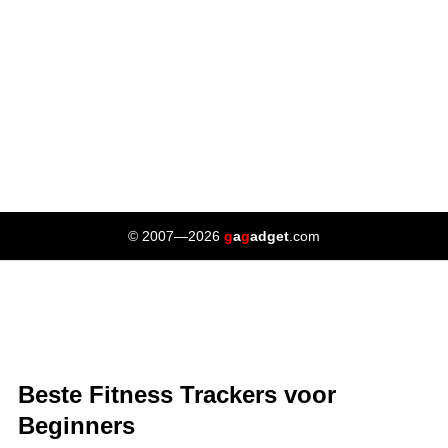
© 2007—2026
g
a
g
adget
.com