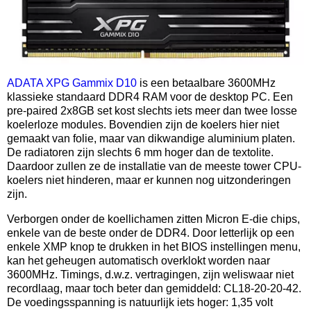
ADATA XPG Gammix D10
is een betaalbare 3600MHz
klassieke standaard DDR4 RAM voor de desktop PC. Een
pre-paired 2x8GB set kost slechts iets meer dan twee losse
koelerloze modules. Bovendien zijn de koelers hier niet
gemaakt van folie, maar van dikwandige aluminium platen.
De radiatoren zijn slechts 6 mm hoger dan de textolite.
Daardoor zullen ze de installatie van de meeste tower CPU-
koelers niet hinderen, maar er kunnen nog uitzonderingen
zijn.
Verborgen onder de koellichamen zitten Micron E-die chips,
enkele van de beste onder de DDR4. Door letterlijk op een
enkele XMP knop te drukken in het BIOS instellingen menu,
kan het geheugen automatisch overklokt worden naar
3600MHz. Timings, d.w.z. vertragingen, zijn weliswaar niet
recordlaag, maar toch beter dan gemiddeld: CL18-20-20-42.
De voedingsspanning is natuurlijk iets hoger: 1,35 volt