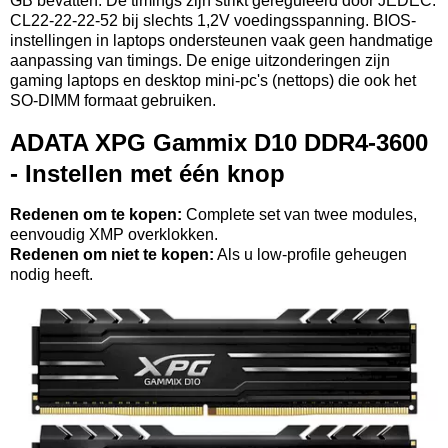
GB bevatten. De timings zijn strikt gereguleerd door JEDEC:
CL22-22-22-52 bij slechts 1,2V voedingsspanning. BIOS-
instellingen in laptops ondersteunen vaak geen handmatige
aanpassing van timings. De enige uitzonderingen zijn
gaming laptops en desktop mini-pc's (nettops) die ook het
SO-DIMM formaat gebruiken.
ADATA XPG Gammix D10 DDR4-3600
- Instellen met één knop
Redenen om te kopen:
Complete set van twee modules,
eenvoudig XMP overklokken.
Redenen om niet te kopen:
Als u low-profile geheugen
nodig heeft.