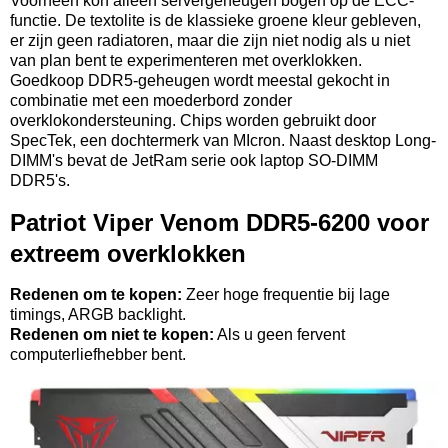
Voorheen kon alleen servergeheugen bogen op de ECC-
functie. De textolite is de klassieke groene kleur gebleven,
er zijn geen radiatoren, maar die zijn niet nodig als u niet
van plan bent te experimenteren met overklokken.
Goedkoop DDR5-geheugen wordt meestal gekocht in
combinatie met een moederbord zonder
overklokondersteuning. Chips worden gebruikt door
SpecTek, een dochtermerk van MIcron. Naast desktop Long-
DIMM's bevat de JetRam serie ook laptop SO-DIMM
DDR5's.
Patriot Viper Venom DDR5-6200 voor
extreem overklokken
Redenen om te kopen:
Zeer hoge frequentie bij lage
timings, ARGB backlight.
Redenen om niet te kopen:
Als u geen fervent
computerliefhebber bent.