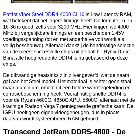
Patriot Viper Steel DDR4-4000 CL16
is Low Latency RAM,
wat betekent dat het lagere timings heeft. De formule 16-16-
16-36 is goed, zelfs voor 3200 MHz. Hier krijgen we 4000
MHz bij vergelijkbare timings en een bescheiden 1,45V
voedingsspanning (tot en met anderhalve volt wordt als
veilig beschouwd). Allemaal dankzij de handmatige selectie
van de meest succesvolle chips uit de batch - Hynix D-die.
Bijna alle hoogfrequente DDR4 is nu gebaseerd op deze
chips.
De dikwandige heatsinks zijn zilver geverfd, wat de naam
gaf aan het Steel model. Het materiaal is echter geen staal,
maar aluminium, omdat dit een betere warmtegeleiding en
corrosiebescherming heeft. Vooral nuttig snelle DDR4 is
voor de Ryzen 4600G, 4650G APU. 5600G, allemaal met de
krachtige Radeon Vega 7 geïntegreerde grafische kaart. De
iGPU heeft geen eigen videogeheugen, dus in plaats
daarvan wordt systeembreed RAM gebruikt.
Transcend JetRam DDR5-4800 - De