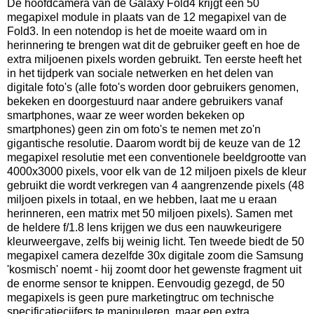
De hoofdcamera van de Galaxy Fold4 krijgt een 50
megapixel module in plaats van de 12 megapixel van de
Fold3. In een notendop is het de moeite waard om in
herinnering te brengen wat dit de gebruiker geeft en hoe de
extra miljoenen pixels worden gebruikt. Ten eerste heeft het
in het tijdperk van sociale netwerken en het delen van
digitale foto's (alle foto's worden door gebruikers genomen,
bekeken en doorgestuurd naar andere gebruikers vanaf
smartphones, waar ze weer worden bekeken op
smartphones) geen zin om foto's te nemen met zo'n
gigantische resolutie. Daarom wordt bij de keuze van de 12
megapixel resolutie met een conventionele beeldgrootte van
4000x3000 pixels, voor elk van de 12 miljoen pixels de kleur
gebruikt die wordt verkregen van 4 aangrenzende pixels (48
miljoen pixels in totaal, en we hebben, laat me u eraan
herinneren, een matrix met 50 miljoen pixels). Samen met
de heldere f/1.8 lens krijgen we dus een nauwkeurigere
kleurweergave, zelfs bij weinig licht. Ten tweede biedt de 50
megapixel camera dezelfde 30x digitale zoom die Samsung
'kosmisch' noemt - hij zoomt door het gewenste fragment uit
de enorme sensor te knippen. Eenvoudig gezegd, de 50
megapixels is geen pure marketingtruc om technische
specificatiecijfers te manipuleren, maar een extra