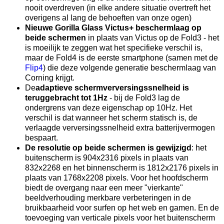
nooit overdreven (in elke andere situatie overtreft het
overigens al lang de behoeften van onze ogen)
Nieuwe Gorilla Glass Victus+ beschermlaag op
beide schermen
in plaats van Victus op de Fold3 - het
is moeilijk te zeggen wat het specifieke verschil is,
maar de Fold4 is de eerste smartphone (samen met de
Flip4
) die deze volgende generatie beschermlaag van
Corning krijgt.
De
adaptieve schermverversingssnelheid is
teruggebracht tot 1Hz
- bij de Fold3 lag de
ondergrens van deze eigenschap op 10Hz. Het
verschil is dat wanneer het scherm statisch is, de
verlaagde verversingssnelheid extra batterijvermogen
bespaart.
De resolutie op beide schermen is gewijzigd
: het
buitenscherm is 904x2316 pixels in plaats van
832x2268 en het binnenscherm is 1812x2176 pixels in
plaats van 1768x2208 pixels. Voor het hoofdscherm
biedt de overgang naar een meer "vierkante"
beeldverhouding merkbare verbeteringen in de
bruikbaarheid voor surfen op het web en gamen. En de
toevoeging van verticale pixels voor het buitenscherm