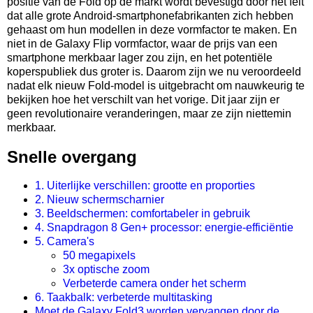
positie van de Fold op de markt wordt bevestigd door het feit
dat alle grote Android-smartphonefabrikanten zich hebben
gehaast om hun modellen in deze vormfactor te maken. En
niet in de Galaxy Flip vormfactor, waar de prijs van een
smartphone merkbaar lager zou zijn, en het potentiële
koperspubliek dus groter is. Daarom zijn we nu veroordeeld
nadat elk nieuw Fold-model is uitgebracht om nauwkeurig te
bekijken hoe het verschilt van het vorige. Dit jaar zijn er
geen revolutionaire veranderingen, maar ze zijn niettemin
merkbaar.
Snelle overgang
1. Uiterlijke verschillen: grootte en proporties
2. Nieuw schermscharnier
3. Beeldschermen: comfortabeler in gebruik
4. Snapdragon 8 Gen+ processor: energie-efficiëntie
5. Camera's
50 megapixels
3x optische zoom
Verbeterde camera onder het scherm
6. Taakbalk: verbeterde multitasking
Moet de Galaxy Fold3 worden vervangen door de