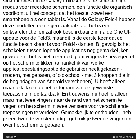
smartphones uit de Galaxy Fold-serie is de tabletachtige
modus voor meerdere schermen, een functie die organisch
voortkomt uit het concept dat het toestel zowel een
smartphone als een tablet is. Vanaf de Galaxy Fold4 hebben
deze modellen een eigen taakbalk. Ja, het is een
softwarefunctie, en zal ook beschikbaar zijn na de One UI-
update voor de Fold3, maar dit is de eerste keer dat de
functie beschikbaar is voor Fold4-klanten. Bijgevolg is het
schakelen tussen lopende applicaties nog gemakkelijker
geworden - het is niet meer nodig om vingers te bewegen of
op het scherm te tikken (afhankelijk van welke
applicatiebesturingsoptie de gebruiker heeft gekozen -
modern, met gebaren, of old-school - met 3 knoppen die in
de begindagen van Android verschenen). U hoeft alleen
maar te klikken op het pictogram van de gewenste
toepassing in de taakbalk. En trouwens, nu hoef je alleen
maar met twee vingers naar de rand van het scherm te
vegen om het scherm in twee vensters voor verschillende
toepassingen te verdelen. Gemakkelijk te onthouden - heb
je een tweede venster nodig - gebruik je tweede vinger om
over het scherm te gebaren.