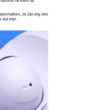
 waardoor de kans op
pervlakken, ze zijn erg vies
s dat mijn