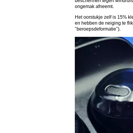
beschermen tegen windruis. 
ongemak afneemt.
Het oorstukje zelf is 15% kl
en hebben de neiging te fli
"beroepsdeformatie").