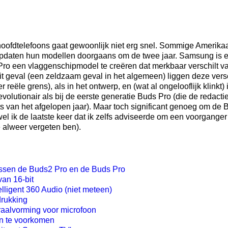
ofdtelefoons gaat gewoonlijk niet erg snel. Sommige Amerikaa
updaten hun modellen doorgaans om de twee jaar. Samsung is er 
Pro een vlaggenschipmodel te creëren dat merkbaar verschilt va
dit geval (een zeldzaam geval in het algemeen) liggen deze versc
 reële grens), als in het ontwerp, en (wat al ongelooflijk klinkt
evolutionair als bij de eerste generatie Buds Pro (die de redact
s van het afgelopen jaar). Maar toch significant genoeg om de
 ik de laatste keer dat ik zelfs adviseerde om een voorganger 
 alweer vergeten ben).
tussen de Buds2 Pro en de Buds Pro
van 16-bit
lligent 360 Audio (niet meteen)
drukking
raalvorming voor microfoon
n te voorkomen