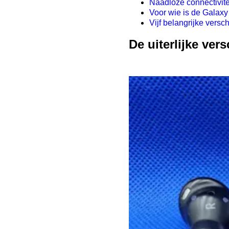
Naadloze connectivit
Voor wie is de Galaxy
Vijf belangrijke ver
De uiterlijke ve