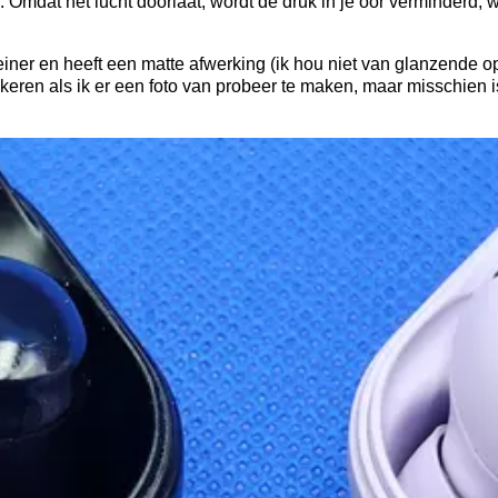
Omdat het lucht doorlaat, wordt de druk in je oor verminderd,
einer en heeft een matte afwerking (ik hou niet van glanzende op
kkeren als ik er een foto van probeer te maken, maar misschien i