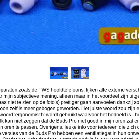
pparaten zoals de TWS hoofdtelefoons, lijken alle externe vers
ar mijn subjectieve mening, alleen maar in het voordeel zijn uitg
s niet te zien op de foto's) prettiger gaan aanvoelen dankzij so
oon zelf is meer gebogen geworden. Het juiste woord zou zijn er
oord 'ergonomisch' wordt gebruikt waarvoor het bedoeld is - he
. Ik kan niet zeggen dat de Buds Pro niet goed in mijn oren zat en
ijn oren te passen. Overigens, leuke info voor iedereen die zich 
 versies van de Buds Pro hebben een ventilatiegat in hun ontwe