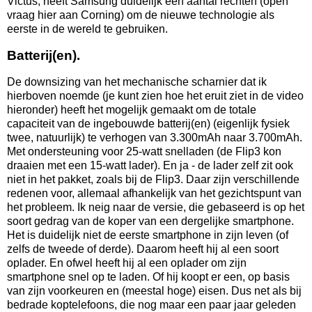
Victus, heeft Samsung duidelijk een aantal rechten (open
vraag hier aan Corning) om de nieuwe technologie als
eerste in de wereld te gebruiken.
Batterij(en).
De downsizing van het mechanische scharnier dat ik
hierboven noemde (je kunt zien hoe het eruit ziet in de video
hieronder) heeft het mogelijk gemaakt om de totale
capaciteit van de ingebouwde batterij(en) (eigenlijk fysiek
twee, natuurlijk) te verhogen van 3.300mAh naar 3.700mAh.
Met ondersteuning voor 25-watt snelladen (de Flip3 kon
draaien met een 15-watt lader). En ja - de lader zelf zit ook
niet in het pakket, zoals bij de Flip3. Daar zijn verschillende
redenen voor, allemaal afhankelijk van het gezichtspunt van
het probleem. Ik neig naar de versie, die gebaseerd is op het
soort gedrag van de koper van een dergelijke smartphone.
Het is duidelijk niet de eerste smartphone in zijn leven (of
zelfs de tweede of derde). Daarom heeft hij al een soort
oplader. En ofwel heeft hij al een oplader om zijn
smartphone snel op te laden. Of hij koopt er een, op basis
van zijn voorkeuren en (meestal hoge) eisen. Dus net als bij
bedrade koptelefoons, die nog maar een paar jaar geleden