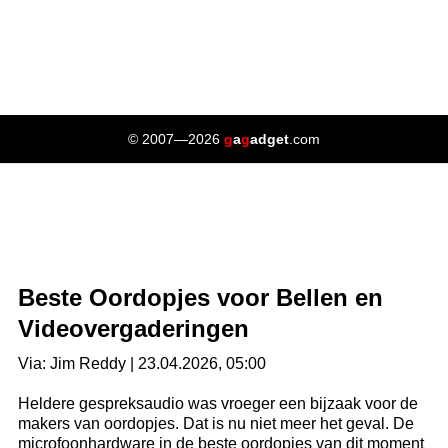
© 2007—2026
g
a
g
adget
.com