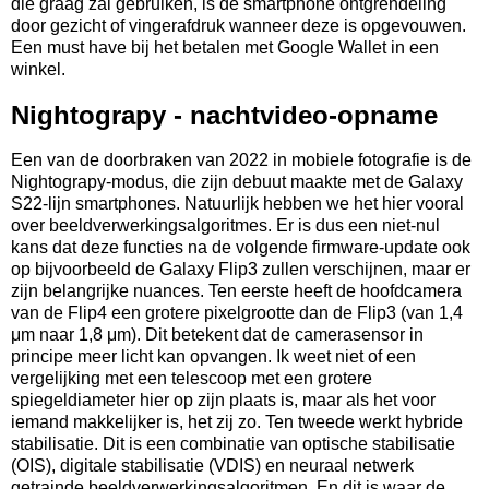
die graag zal gebruiken, is de smartphone ontgrendeling
door gezicht of vingerafdruk wanneer deze is opgevouwen.
Een must have bij het betalen met Google Wallet in een
winkel.
Nightograpy - nachtvideo-opname
Een van de doorbraken van 2022 in mobiele fotografie is de
Nightograpy-modus, die zijn debuut maakte met de Galaxy
S22-lijn smartphones. Natuurlijk hebben we het hier vooral
over beeldverwerkingsalgoritmes. Er is dus een niet-nul
kans dat deze functies na de volgende firmware-update ook
op bijvoorbeeld de Galaxy Flip3 zullen verschijnen, maar er
zijn belangrijke nuances. Ten eerste heeft de hoofdcamera
van de Flip4 een grotere pixelgrootte dan de Flip3 (van 1,4
μm naar 1,8 μm). Dit betekent dat de camerasensor in
principe meer licht kan opvangen. Ik weet niet of een
vergelijking met een telescoop met een grotere
spiegeldiameter hier op zijn plaats is, maar als het voor
iemand makkelijker is, het zij zo. Ten tweede werkt hybride
stabilisatie. Dit is een combinatie van optische stabilisatie
(OIS), digitale stabilisatie (VDIS) en neuraal netwerk
getrainde beeldverwerkingsalgoritmen. En dit is waar de