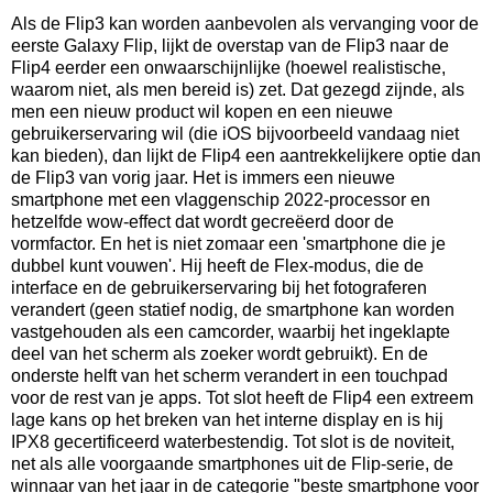
Als de Flip3 kan worden aanbevolen als vervanging voor de
eerste Galaxy Flip, lijkt de overstap van de Flip3 naar de
Flip4 eerder een onwaarschijnlijke (hoewel realistische,
waarom niet, als men bereid is) zet. Dat gezegd zijnde, als
men een nieuw product wil kopen en een nieuwe
gebruikerservaring wil (die iOS bijvoorbeeld vandaag niet
kan bieden), dan lijkt de Flip4 een aantrekkelijkere optie dan
de Flip3 van vorig jaar. Het is immers een nieuwe
smartphone met een vlaggenschip 2022-processor en
hetzelfde wow-effect dat wordt gecreëerd door de
vormfactor. En het is niet zomaar een 'smartphone die je
dubbel kunt vouwen'. Hij heeft de Flex-modus, die de
interface en de gebruikerservaring bij het fotograferen
verandert (geen statief nodig, de smartphone kan worden
vastgehouden als een camcorder, waarbij het ingeklapte
deel van het scherm als zoeker wordt gebruikt). En de
onderste helft van het scherm verandert in een touchpad
voor de rest van je apps. Tot slot heeft de Flip4 een extreem
lage kans op het breken van het interne display en is hij
IPX8 gecertificeerd waterbestendig. Tot slot is de noviteit,
net als alle voorgaande smartphones uit de Flip-serie, de
winnaar van het jaar in de categorie "beste smartphone voor