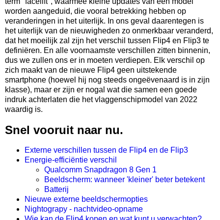
term "facelift", waarmee kleine updates van een model
worden aangeduid, die vooral betrekking hebben op
veranderingen in het uiterlijk. In ons geval daarentegen is
het uiterlijk van de nieuwigheden zo onmerkbaar veranderd,
dat het moeilijk zal zijn het verschil tussen Flip4 en Flip3 te
definiëren. En alle voornaamste verschillen zitten binnenin,
dus we zullen ons er in moeten verdiepen. Elk verschil op
zich maakt van de nieuwe Flip4 geen uitstekende
smartphone (hoewel hij nog steeds ongeëvenaard is in zijn
klasse), maar er zijn er nogal wat die samen een goede
indruk achterlaten die het vlaggenschipmodel van 2022
waardig is.
Snel vooruit naar nu.
Externe verschillen tussen de Flip4 en de Flip3
Energie-efficiëntie verschil
Qualcomm Snapdragon 8 Gen 1
Beeldscherm: wanneer 'kleiner' beter betekent
Batterij
Nieuwe externe beeldschermopties
Nightograpy - nachtvideo-opname
Wie kan de Flip4 kopen en wat kunt u verwachten?