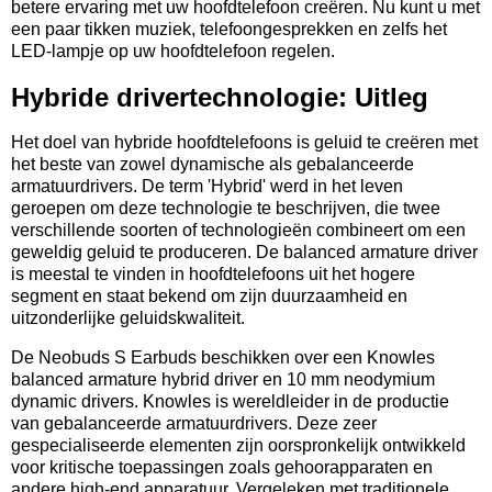
betere ervaring met uw hoofdtelefoon creëren. Nu kunt u met
een paar tikken muziek, telefoongesprekken en zelfs het
LED-lampje op uw hoofdtelefoon regelen.
Hybride drivertechnologie: Uitleg
Het doel van hybride hoofdtelefoons is geluid te creëren met
het beste van zowel dynamische als gebalanceerde
armatuurdrivers. De term 'Hybrid' werd in het leven
geroepen om deze technologie te beschrijven, die twee
verschillende soorten of technologieën combineert om een
geweldig geluid te produceren. De balanced armature driver
is meestal te vinden in hoofdtelefoons uit het hogere
segment en staat bekend om zijn duurzaamheid en
uitzonderlijke geluidskwaliteit.
De Neobuds S Earbuds beschikken over een Knowles
balanced armature hybrid driver en 10 mm neodymium
dynamic drivers. Knowles is wereldleider in de productie
van gebalanceerde armatuurdrivers. Deze zeer
gespecialiseerde elementen zijn oorspronkelijk ontwikkeld
voor kritische toepassingen zoals gehoorapparaten en
andere high-end apparatuur. Vergeleken met traditionele