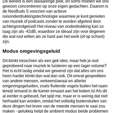
De wereld is een lawaaierige plek, en soms moeten we ons
gewoon concentreren op onze eigen gedachten. Daarom is
de NeoBuds S voorzien van actieve
ruisonderdrukkingstechnologie waarmee je kunt genieten
van muziek of podcasts zonder te worden afgeleid door
achtergrondgeluid! Het niveau van onderdrukking kan zo
laag zijn als -42dB, waardoor ze ideaal zijn voor degenen
die wat rust willen als ze hard aan het werk (of op school)
zijn.
Modus omgevingsgeluid
Dit klinkt misschien als een gek idee, maar heb je ooit
geprobeerd naar muziek te luisteren op een lager volume?
Het is echt lastig omdat we gewend zijn dat alles om ons
heen harder klinkt dan wat dan ook. Dit omvat gesprekken
van andere mensen, verkeerslawaai en allerlei
omgevingsgeluiden, zoals fluitende vogels buiten het raam
terwijl iemand in de kamer ernaast aan het koken is! Als dit
al eerder is gebeurd, het spijt me, maar er is weinig dat niet
herhaald kan worden, omdat het volledig buitensluiten van
deze dingen het leven van de meeste mensen te saai zou
maken - gelukkig helpt de ambient modus beide problemen