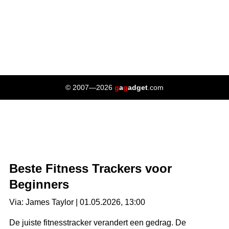
© 2007—2026
g
a
g
adget
.com