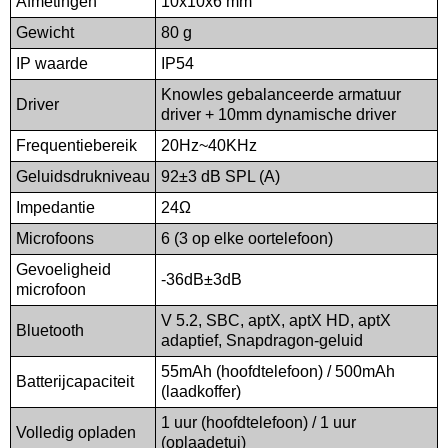
Afmetingen
10x10x6 mm
Gewicht
80 g
IP waarde
IP54
Knowles gebalanceerde armatuur
Driver
driver + 10mm dynamische driver
Frequentiebereik
20Hz~40KHz
Geluidsdrukniveau
92±3 dB SPL (A)
Impedantie
24Ω
Microfoons
6 (3 op elke oortelefoon)
Gevoeligheid
-36dB±3dB
microfoon
V 5.2, SBC, aptX, aptX HD, aptX
Bluetooth
adaptief, Snapdragon-geluid
55mAh (hoofdtelefoon) / 500mAh
Batterijcapaciteit
(laadkoffer)
1 uur (hoofdtelefoon) / 1 uur
Volledig opladen
(oplaadetui)